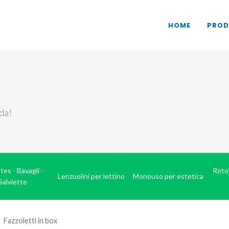
HOME
PROD
nda!
tes - Bavagli -
Rotol
Lenzuolini per lettino
Monouso per estetica
Salviette
Fazzoletti in box