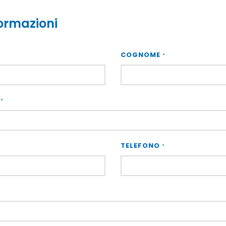
formazioni
COGNOME
*
E
*
TELEFONO
*