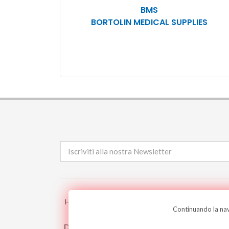
BMS
BORTOLIN MEDICAL SUPPLIES
/
/
/
/
Home
Prodotti
Storia
Contatti
Login
Continuando la navi
Designed by
ABDigital.ch