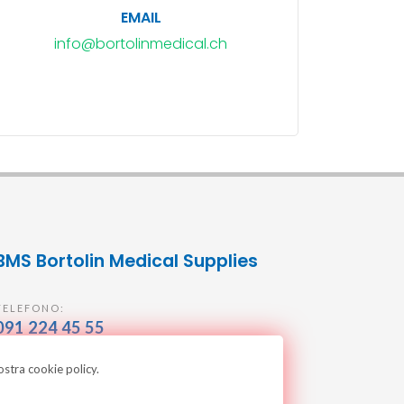
EMAIL
info@bortolinmedical.ch
BMS Bortolin Medical Supplies
TELEFONO:
091 224 45 55
ostra cookie policy.
EMAIL:
info@bortolinmedical.ch