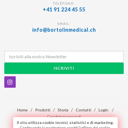
TELEFONO:
+41 91 224 45 55
EMAIL:
info@bortolinmedical.ch
ISCRIVITI
/
/
/
/
/
Home
Prodotti
Storia
Contatti
Login
Condizioni generali
Il sito utilizza cookie tecnici, statistici e di marketing.
Continuando la navigazione accetti l'utilizzo dei cookie.