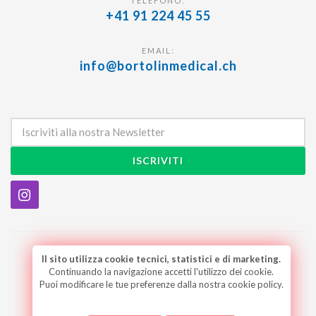
TELEFONO:
+41 91 224 45 55
EMAIL:
info@bortolinmedical.ch
ISCRIVITI
Il sito utilizza cookie tecnici, statistici e di marketing.
/
/
/
/
/
Home
Prodotti
Storia
Contatti
Login
Continuando la navigazione accetti l'utilizzo dei cookie.
Condizioni generali
Puoi modificare le tue preferenze dalla nostra cookie policy.
Designed by
ABDigital.ch