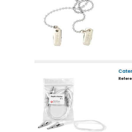
Caten
Refere