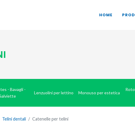
HOME
PROD
NI
tes - Bavagli -
Rotol
Lenzuolini per lettino
Monouso per estetica
Salviette
Telini dentali
Catenelle per telini