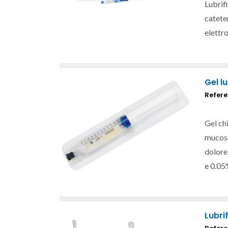
Lubrifi
cateter
elettr
Gel lu
Refere
Gel chi
mucosa
dolore
e
0.05%
Lubri