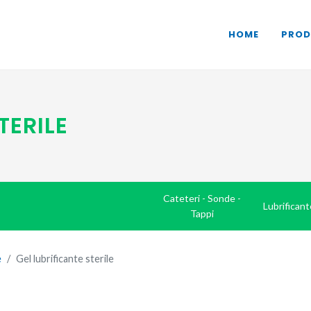
HOME
PROD
TERILE
Cateteri - Sonde -
Lubrificant
Tappi
e
Gel lubrificante sterile