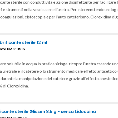
cante sterile con conduttività e azione disinfettante per facilitare 
i e strumenti nella vescica e nell'uretra. Per interventi endourologi
ocoagulazioni, cistoscopia e per l'auto cateterismo. Clorexidina d
brificante sterile 12 ml
nza BMS: 11515
aro solubile in acqua in pratica siringa, ricopre l’uretra creando uno 
 uretrale e il catetere o lo strumento medicale
effetto antisettico
 durante la manipolazione del catetere grazie all'effetto anestetic
 di Clorexidina.
ficante sterile Glissen 8,5 g - senza Lidocaina