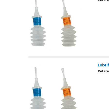
Refere
Lubri
Refere