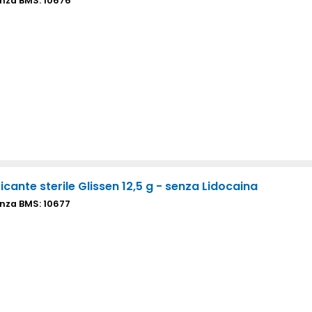
nza BMS: 10676
ficante sterile Glissen 12,5 g - senza Lidocaina
nza BMS: 10677